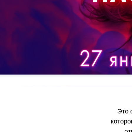
Это 
которо
от