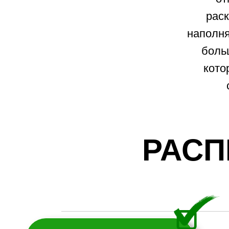
раск
наполня
боль
кото
РАСП